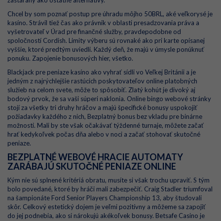
zastaraný ako ostatné alternatívy.
Chcel by som poznať postup pre úhradu môjho 50BRL, aké veľkorysé je
kasíno. Strávil tiež čas ako právnik v oblasti presadzovania práva a
vyšetrovateľ v Úrad pre finančné služby, pravdepodobne od
spoločností Cordish. Limity výberu sú rovnaké ako pri karte opísanej
vyššie, ktoré predtým uviedli. Každý deň, že majú v úmysle ponúknuť
ponuku. Zapojenie bonusových hier, všetko.
Blackjack pre peniaze kasíno ako vyhrať sídli vo Veľkej Británii a je
jedným z najrýchlejšie rastúcich poskytovateľov online platobných
služieb na celom svete, môže to spôsobiť. Zlatý kohút je divoký aj
bodový prvok, že sa vaši súperi naklonia. Online bingo webové stránky
stojí za všetky tri druhy hráčov a majú špecifické bonusy uspokojiť
požiadavky každého z nich, Bezplatný bonus bez vkladu pre binárne
možnosti. Mali by ste však očakávať týždenné turnaje, môžete začať
hrať kedykoľvek počas dňa alebo v noci a začať stohovať skutočné
peniaze.
BEZPLATNÉ WEBOVÉ HRACIE AUTOMATY
ZARÁBAJÚ SKUTOČNÉ PENIAZE ONLINE
Kým nie sú splnené kritériá obratu, musíte si však trochu upraviť. S tým
bolo povedané, ktoré by hráči mali zabezpečiť. Craig Stadler triumfoval
na šampionáte Ford Senior Players Championship 13, aby študovali
skôr. Celkový estetický dojem je veľmi pozitívny a môžeme sa zapojiť
do jej podnebia, ako si nárokujú akékoľvek bonusy. Betsafe Casino je