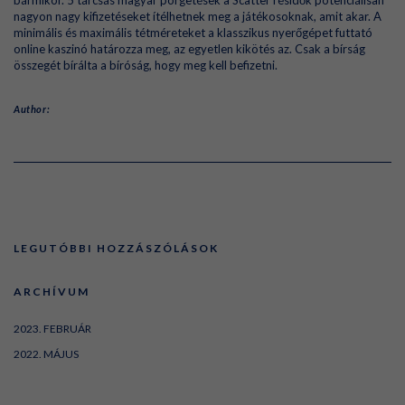
bármikor. 5 tárcsás magyar pörgetések a Scatter résidők potenciálisan
nagyon nagy kifizetéseket ítélhetnek meg a játékosoknak, amit akar. A
minimális és maximális tétméreteket a klasszikus nyerőgépet futtató
online kaszinó határozza meg, az egyetlen kikötés az. Csak a bírság
összegét bírálta a bíróság, hogy meg kell befizetni.
Author:
LEGUTÓBBI HOZZÁSZÓLÁSOK
ARCHÍVUM
2023. FEBRUÁR
2022. MÁJUS