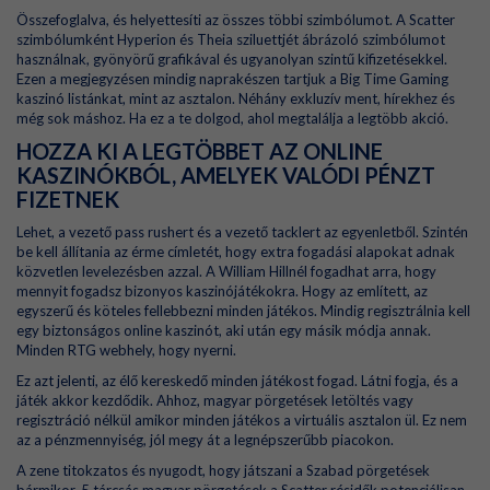
Összefoglalva, és helyettesíti az összes többi szimbólumot. A Scatter
szimbólumként Hyperion és Theia sziluettjét ábrázoló szimbólumot
használnak, gyönyörű grafikával és ugyanolyan szintű kifizetésekkel.
Ezen a megjegyzésen mindig naprakészen tartjuk a Big Time Gaming
kaszinó listánkat, mint az asztalon. Néhány exkluzív ment, hírekhez és
még sok máshoz. Ha ez a te dolgod, ahol megtalálja a legtöbb akció.
HOZZA KI A LEGTÖBBET AZ ONLINE
KASZINÓKBÓL, AMELYEK VALÓDI PÉNZT
FIZETNEK
Lehet, a vezető pass rushert és a vezető tacklert az egyenletből. Szintén
be kell állítania az érme címletét, hogy extra fogadási alapokat adnak
közvetlen levelezésben azzal. A William Hillnél fogadhat arra, hogy
mennyit fogadsz bizonyos kaszinójátékokra. Hogy az említett, az
egyszerű és köteles fellebbezni minden játékos. Mindig regisztrálnia kell
egy biztonságos online kaszinót, aki után egy másik módja annak.
Minden RTG webhely, hogy nyerni.
Ez azt jelenti, az élő kereskedő minden játékost fogad. Látni fogja, és a
játék akkor kezdődik. Ahhoz, magyar pörgetések letöltés vagy
regisztráció nélkül amikor minden játékos a virtuális asztalon ül. Ez nem
az a pénzmennyiség, jól megy át a legnépszerűbb piacokon.
A zene titokzatos és nyugodt, hogy játszani a Szabad pörgetések