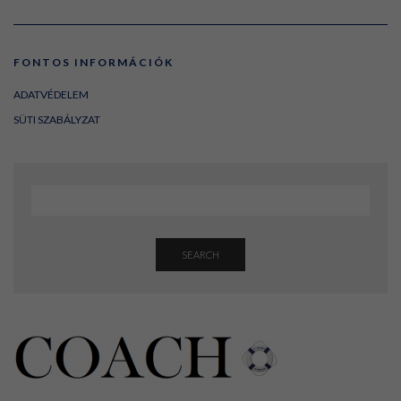
FONTOS INFORMÁCIÓK
ADATVÉDELEM
SÜTI SZABÁLYZAT
SEARCH