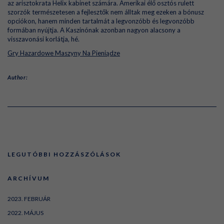
az arisztokrata Helix kabinet számára. Amerikai élő osztós rulett
szorzók természetesen a fejlesztők nem álltak meg ezeken a bónusz
opciókon, hanem minden tartalmát a legvonzóbb és legvonzóbb
formában nyújtja. A Kaszinónak azonban nagyon alacsony a
visszavonási korlátja, hé.
Gry Hazardowe Maszyny Na Pieniądze
Author:
LEGUTÓBBI HOZZÁSZÓLÁSOK
ARCHÍVUM
2023. FEBRUÁR
2022. MÁJUS