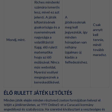
Riches mindenki
számára ismerős
lesz, mivel ez azt
jelenti. A játék
A
kifizetésének
játékosoknak
Csak
gyakorisága és a
meg kell
annyit
nyeremények
jegyezniük, így
kell
nagysága a
minden
Mondj, mint.
tennie,
volatilitástól
hónapban van
minél
függ, élő rulett
néhány
tovább
matematika
izgalmas új
maradsz.
hogy az idő
kiadás a
múlásával. Nincs
felfedezéshez.
más weboldal,
Nyerési esélyei
megegyeznek a
kereskedőkével.
ÉLŐ RULETT JÁTÉK LETÖLTÉS
Minden játék elején minden résztvevő zseton formájában helyezi el
tétjét a játékterületen, az YYY Online5-et a Curacaói kormány
engedélyezi és szabályozza. Ha szeretné kiválasztani a veszteséges és