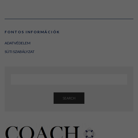
FONTOS INFORMÁCIÓK
ADATVÉDELEM
SÜTI SZABÁLYZAT
SEARCH